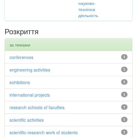
науково-
технічна
діяльність
Розкриття
за темами
conferences
1
engineering activities
1
exhibitions
1
international projects
1
research schools of faculties
1
scientific activities
1
scientific-research work of students
1