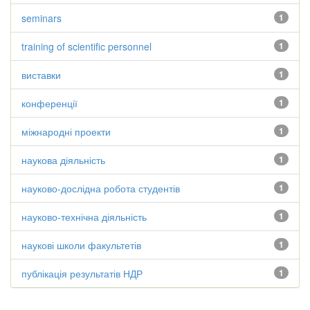
seminars
1
training of scientific personnel
1
виставки
1
конференції
1
міжнародні проекти
1
наукова діяльність
1
науково-дослідна робота студентів
1
науково-технічна діяльність
1
наукові школи факультетів
1
публікація результатів НДР
1