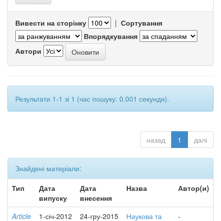
Вивести на сторінку
|
Сортування
Впорядкування
Автори
Результати 1-1 зі 1 (час пошуку: 0.001 секунди).
назад
1
далі
Знайдені матеріали:
Тип
Дата
Дата
Назва
Автор(и)
випуску
внесення
Article
1-січ-2012
24-гру-2015
Наукова та
-