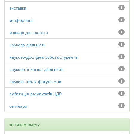
виставки
1
конференції
1
міжнародні проекти
1
наукова діяльність
1
науково-дослідна робота студентів
1
науково-технічна діяльність
1
наукові школи факультетів
1
публікація результатів НДР
1
семінари
1
за типом вмісту