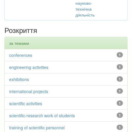
науково-
технічна
діяльність
Розкриття
за темами
conferences
1
engineering activities
1
exhibitions
1
international projects
1
scientific activities
1
scientific-research work of students
1
training of scientific personnel
1