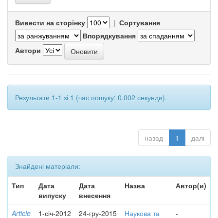
Вивести на сторінку
|
Сортування
Впорядкування
Автори
Результати 1-1 зі 1 (час пошуку: 0.002 секунди).
назад
1
далі
Знайдені матеріали:
Тип
Дата
Дата
Назва
Автор(и)
випуску
внесення
Article
1-січ-2012
24-гру-2015
Наукова та
-