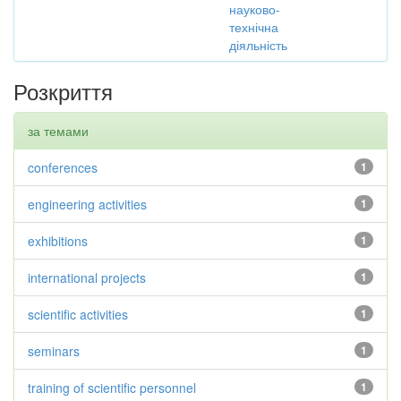
науково-
технічна
діяльність
Розкриття
за темами
conferences
1
engineering activities
1
exhibitions
1
international projects
1
scientific activities
1
seminars
1
training of scientific personnel
1