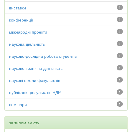
виставки
1
конференції
1
міжнародні проекти
1
наукова діяльність
1
науково-дослідна робота студентів
1
науково-технічна діяльність
1
наукові школи факультетів
1
публікація результатів НДР
1
семінари
1
за типом вмісту