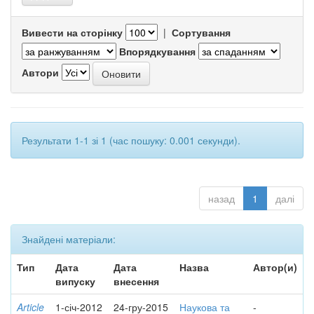
Вивести на сторінку
|
Сортування
Впорядкування
Автори
Результати 1-1 зі 1 (час пошуку: 0.001 секунди).
назад
1
далі
Знайдені матеріали:
Тип
Дата
Дата
Назва
Автор(и)
випуску
внесення
Article
1-січ-2012
24-гру-2015
Наукова та
-