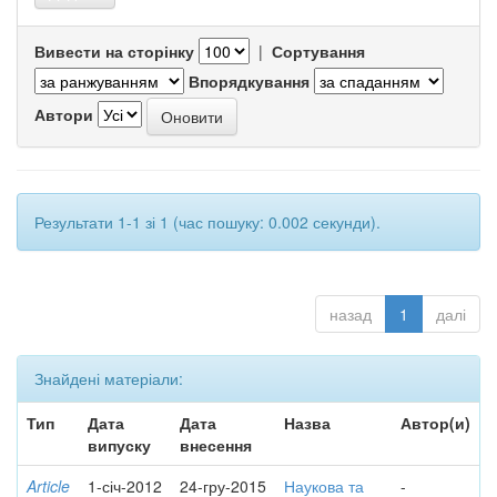
Вивести на сторінку
|
Сортування
Впорядкування
Автори
Результати 1-1 зі 1 (час пошуку: 0.002 секунди).
назад
1
далі
Знайдені матеріали:
Тип
Дата
Дата
Назва
Автор(и)
випуску
внесення
Article
1-січ-2012
24-гру-2015
Наукова та
-