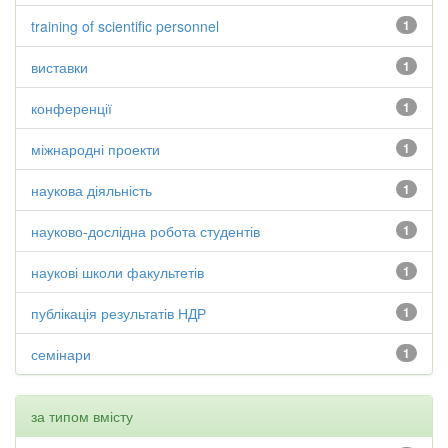
training of scientific personnel
1
виставки
1
конференції
1
міжнародні проекти
1
наукова діяльність
1
науково-дослідна робота студентів
1
наукові школи факультетів
1
публікація результатів НДР
1
семінари
1
за типом вмісту