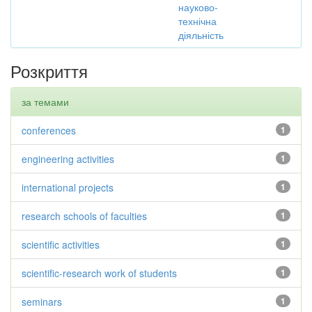
науково-
технічна
діяльність
Розкриття
за темами
conferences
1
engineering activities
1
international projects
1
research schools of faculties
1
scientific activities
1
scientific-research work of students
1
seminars
1