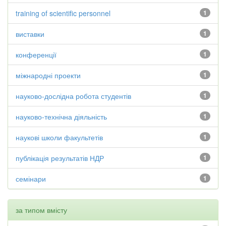
training of scientific personnel
1
виставки
1
конференції
1
міжнародні проекти
1
науково-дослідна робота студентів
1
науково-технічна діяльність
1
наукові школи факультетів
1
публікація результатів НДР
1
семінари
1
за типом вмісту