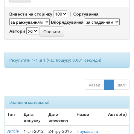
Вивести на сторінку
|
Сортування
Впорядкування
Автори
Результати 1-1 зі 1 (час пошуку: 0.001 секунди).
назад
1
далі
Знайдені матеріали:
Тип
Дата
Дата
Назва
Автор(и)
випуску
внесення
Article
1-січ-2012
24-гру-2015
Наукова та
-