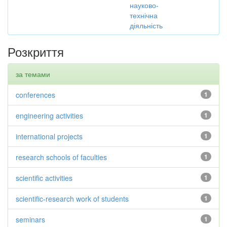
науково-
технічна
діяльність
Розкриття
за темами
conferences
1
engineering activities
1
international projects
1
research schools of faculties
1
scientific activities
1
scientific-research work of students
1
seminars
1