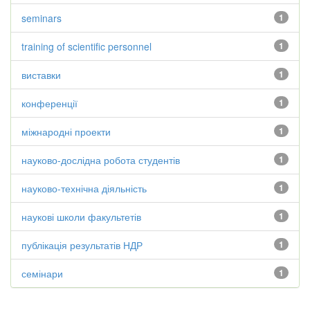
seminars
1
training of scientific personnel
1
виставки
1
конференції
1
міжнародні проекти
1
науково-дослідна робота студентів
1
науково-технічна діяльність
1
наукові школи факультетів
1
публікація результатів НДР
1
семінари
1