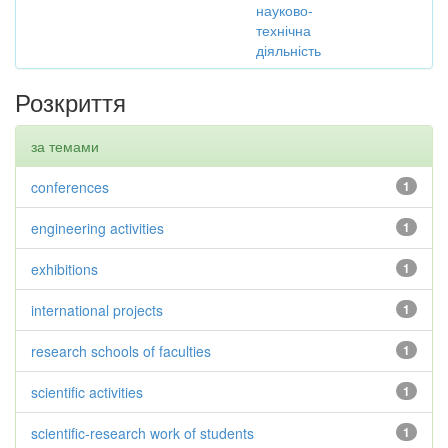
науково-
технічна
діяльність
Розкриття
за темами
conferences
1
engineering activities
1
exhibitions
1
international projects
1
research schools of faculties
1
scientific activities
1
scientific-research work of students
1