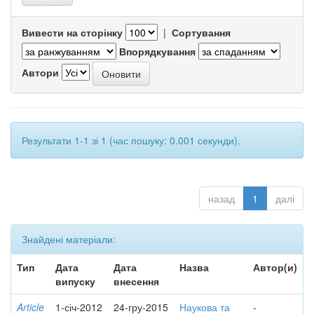
Вивести на сторінку
|
Сортування
Впорядкування
Автори
Результати 1-1 зі 1 (час пошуку: 0.001 секунди).
назад
1
далі
Знайдені матеріали:
Тип
Дата
Дата
Назва
Автор(и)
випуску
внесення
Article
1-січ-2012
24-гру-2015
Наукова та
-