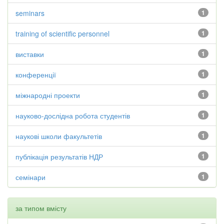
seminars
1
training of scientific personnel
1
виставки
1
конференції
1
міжнародні проекти
1
науково-дослідна робота студентів
1
наукові школи факультетів
1
публікація результатів НДР
1
семінари
1
за типом вмісту