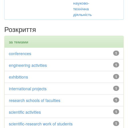
науково-
технічна
діяльність
Розкриття
за темами
conferences
1
engineering activities
1
exhibitions
1
international projects
1
research schools of faculties
1
scientific activities
1
scientific-research work of students
1