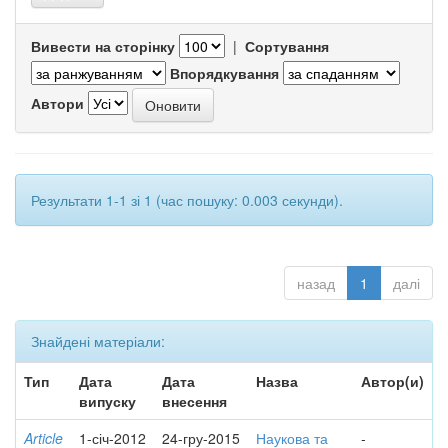
Вивести на сторінку
|
Сортування
Впорядкування
Автори
Результати 1-1 зі 1 (час пошуку: 0.003 секунди).
назад
1
далі
Знайдені матеріали:
Тип
Дата
Дата
Назва
Автор(и)
випуску
внесення
Article
1-січ-2012
24-гру-2015
Наукова та
-