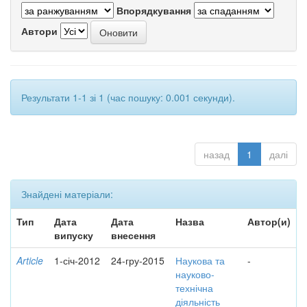
Впорядкування
Автори
Результати 1-1 зі 1 (час пошуку: 0.001 секунди).
назад
1
далі
Знайдені матеріали:
Тип
Дата
Дата
Назва
Автор(и)
випуску
внесення
Article
1-січ-2012
24-гру-2015
Наукова та
-
науково-
технічна
діяльність