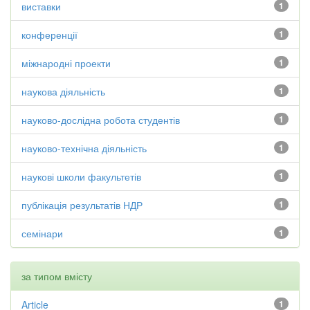
виставки
1
конференції
1
міжнародні проекти
1
наукова діяльність
1
науково-дослідна робота студентів
1
науково-технічна діяльність
1
наукові школи факультетів
1
публікація результатів НДР
1
семінари
1
за типом вмісту
Article
1