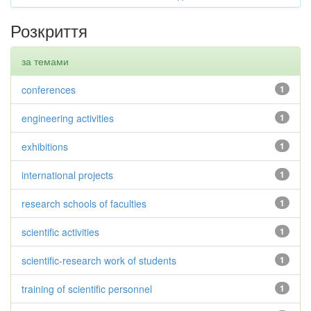
Розкриття
за темами
conferences
1
engineering activities
1
exhibitions
1
international projects
1
research schools of faculties
1
scientific activities
1
scientific-research work of students
1
training of scientific personnel
1