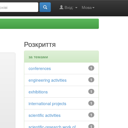
Вхід:
Мова
Розкриття
за темами
conferences
1
engineering activities
1
exhibitions
1
international projects
1
scientific activities
1
scientific-research work of
1