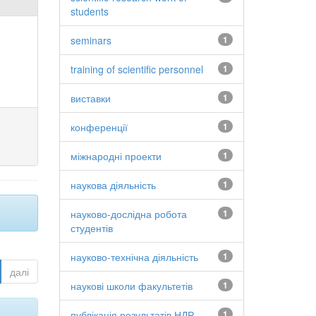
students
seminars
1
training of scientific personnel
1
виставки
1
конференції
1
міжнародні проекти
1
наукова діяльність
1
науково-дослідна робота
1
студентів
науково-технічна діяльність
1
далі
наукові школи факультетів
1
публікація результатів НДР
1