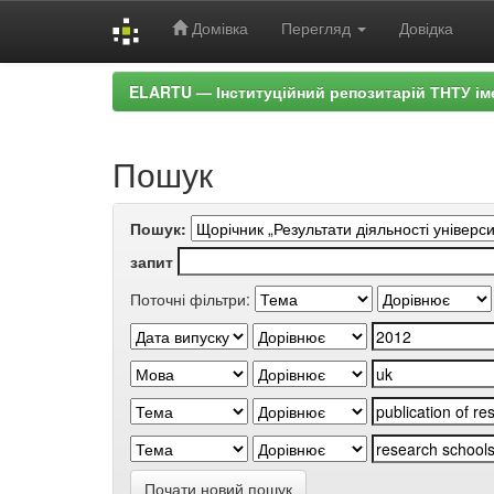
Домівка
Перегляд
Довідка
Skip
ELARTU — Інституційний репозитарій ТНТУ ім
navigation
Пошук
Пошук:
запит
Поточні фільтри:
Почати новий пошук