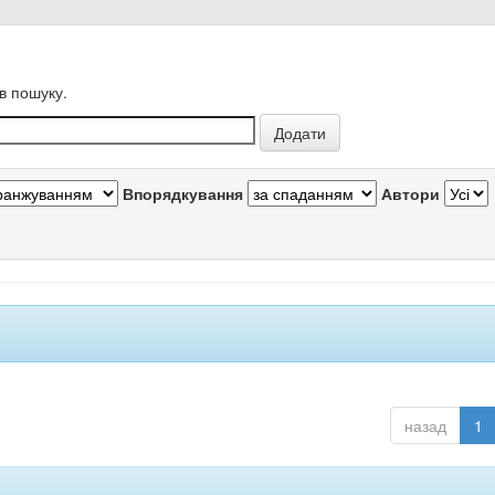
в пошуку.
Впорядкування
Автори
назад
1