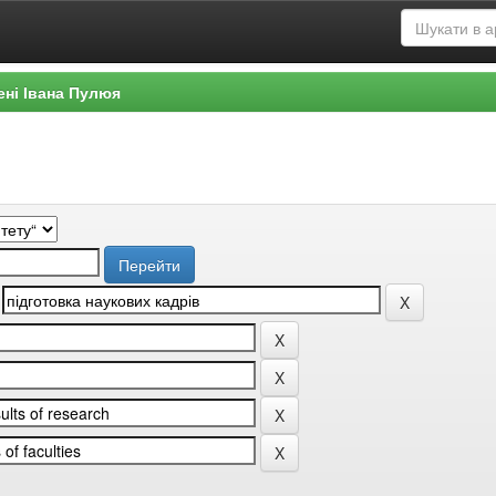
ені Івана Пулюя