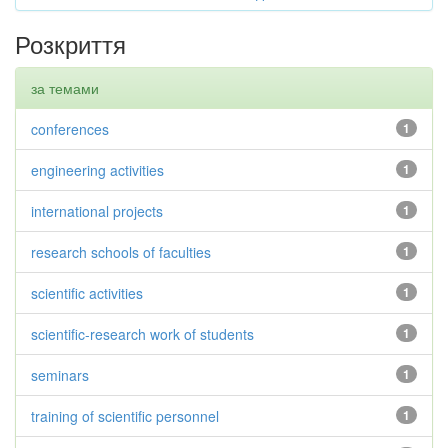
Розкриття
за темами
conferences
1
engineering activities
1
international projects
1
research schools of faculties
1
scientific activities
1
scientific-research work of students
1
seminars
1
training of scientific personnel
1