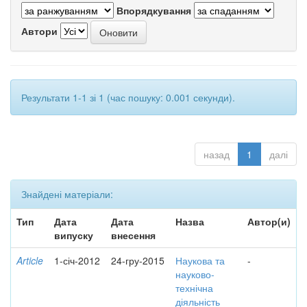
Впорядкування
Автори
Результати 1-1 зі 1 (час пошуку: 0.001 секунди).
назад
1
далі
Знайдені матеріали:
Тип
Дата
Дата
Назва
Автор(и)
випуску
внесення
Article
1-січ-2012
24-гру-2015
Наукова та
-
науково-
технічна
діяльність