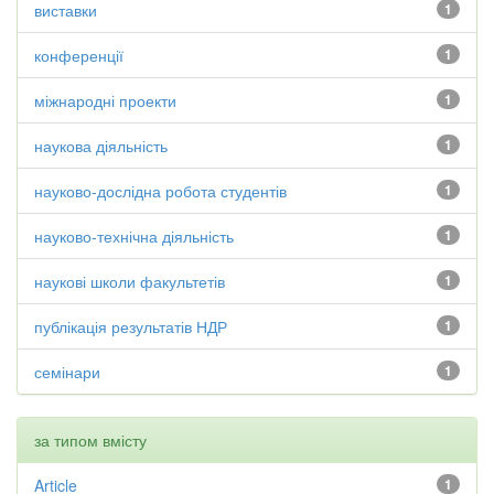
виставки
1
конференції
1
міжнародні проекти
1
наукова діяльність
1
науково-дослідна робота студентів
1
науково-технічна діяльність
1
наукові школи факультетів
1
публікація результатів НДР
1
семінари
1
за типом вмісту
Article
1