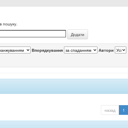
в пошуку.
Впорядкування
Автори
назад
1