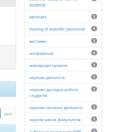
students
seminars
1
training of scientific personnel
1
виставки
1
конференції
1
міжнародні проекти
1
наукова діяльність
1
науково-дослідна робота
1
студентів
науково-технічна діяльність
1
далі
наукові школи факультетів
1
публікація результатів НДР
1