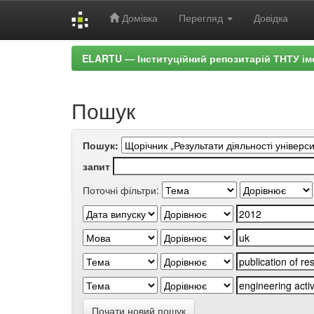
Домівка
Перегляд
Довідка
Skip
ELARTU — Інституційний репозитарій ТНТУ ім
navigation
Пошук
Пошук:
запит
Поточні фільтри:
Почати новий пошук