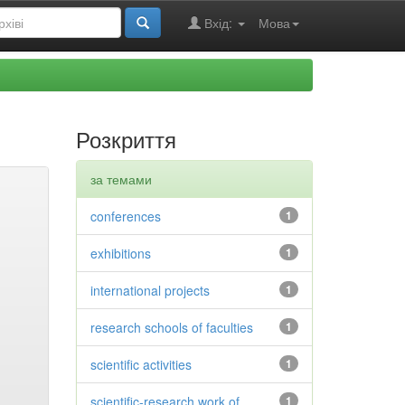
Вхід:
Мова
Розкриття
за темами
conferences
1
exhibitions
1
international projects
1
research schools of faculties
1
scientific activities
1
scientific-research work of
1