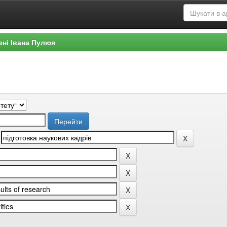
ені Івана Пулюя