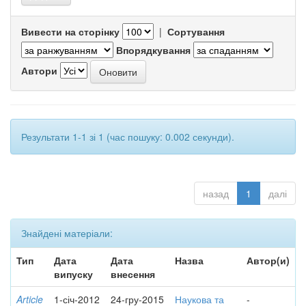
Вивести на сторінку
|
Сортування
Впорядкування
Автори
Результати 1-1 зі 1 (час пошуку: 0.002 секунди).
назад
1
далі
Знайдені матеріали:
Тип
Дата
Дата
Назва
Автор(и)
випуску
внесення
Article
1-січ-2012
24-гру-2015
Наукова та
-