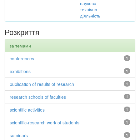
науково-
технічна
діяльність
Розкриття
за темами
conferences
1
exhibitions
1
publication of results of research
1
research schools of faculties
1
scientific activities
1
scientific-research work of students
1
seminars
1