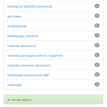
training of scientific personnel
1
виставки
1
конференції
1
міжнародні проекти
1
наукова діяльність
1
науково-дослідна робота студентів
1
науково-технічна діяльність
1
публікація результатів НДР
1
семінари
1
за типом вмісту