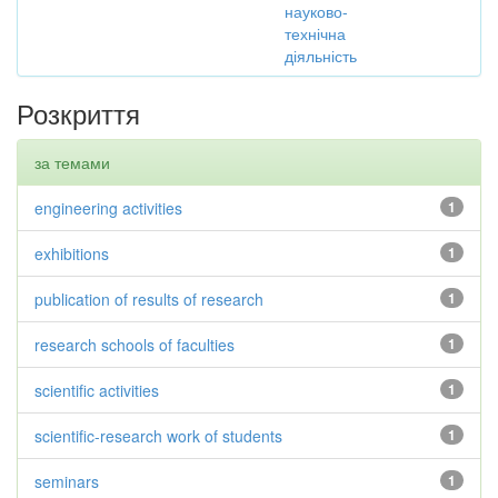
науково-
технічна
діяльність
Розкриття
за темами
engineering activities
1
exhibitions
1
publication of results of research
1
research schools of faculties
1
scientific activities
1
scientific-research work of students
1
seminars
1