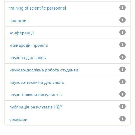
training of scientific personnel
1
виставки
1
конференції
1
міжнародні проекти
1
наукова діяльність
1
науково-дослідна робота студентів
1
науково-технічна діяльність
1
наукові школи факультетів
1
публікація результатів НДР
1
семінари
1