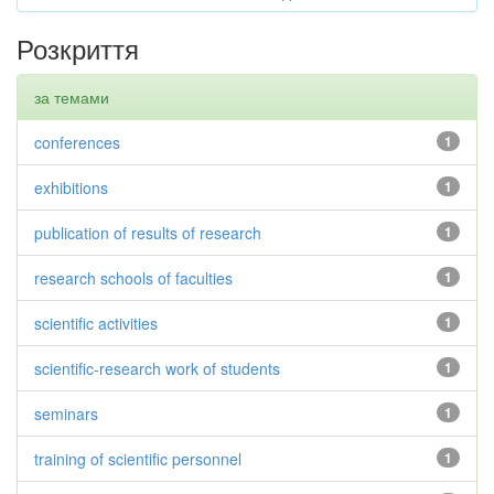
Розкриття
за темами
conferences
1
exhibitions
1
publication of results of research
1
research schools of faculties
1
scientific activities
1
scientific-research work of students
1
seminars
1
training of scientific personnel
1