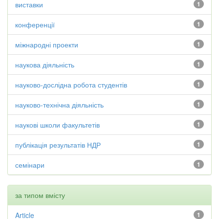
виставки
1
конференції
1
міжнародні проекти
1
наукова діяльність
1
науково-дослідна робота студентів
1
науково-технічна діяльність
1
наукові школи факультетів
1
публікація результатів НДР
1
семінари
1
за типом вмісту
Article
1