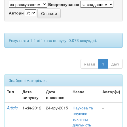
Впорядкування
Автори
Результати 1-1 зі 1 (час пошуку: 0.073 секунди).
назад
1
далі
Знайдені матеріали:
Тип
Дата
Дата
Назва
Автор(и)
випуску
внесення
Article
1-січ-2012
24-гру-2015
Наукова та
-
науково-
технічна
діяльність