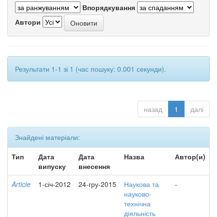
Впорядкування
Автори
Результати 1-1 зі 1 (час пошуку: 0.001 секунди).
назад
1
далі
Знайдені матеріали:
Тип
Дата
Дата
Назва
Автор(и)
випуску
внесення
Article
1-січ-2012
24-гру-2015
Наукова та
-
науково-
технічна
діяльність