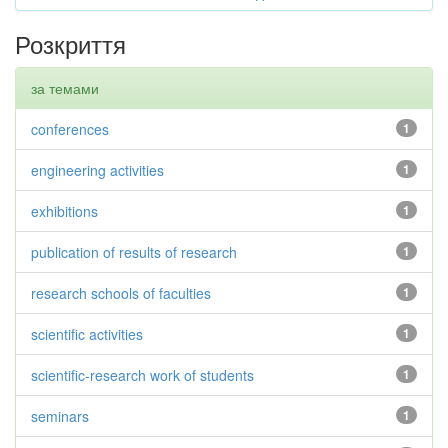
Розкриття
за темами
conferences
1
engineering activities
1
exhibitions
1
publication of results of research
1
research schools of faculties
1
scientific activities
1
scientific-research work of students
1
seminars
1