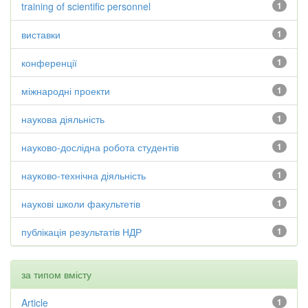
training of scientific personnel
1
виставки
1
конференції
1
міжнародні проекти
1
наукова діяльність
1
науково-дослідна робота студентів
1
науково-технічна діяльність
1
наукові школи факультетів
1
публікація результатів НДР
1
за типом вмісту
Article
1