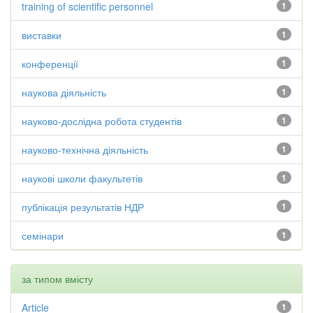
training of scientific personnel
1
виставки
1
конференції
1
наукова діяльність
1
науково-дослідна робота студентів
1
науково-технічна діяльність
1
наукові школи факультетів
1
публікація результатів НДР
1
семінари
1
за типом вмісту
Article
1