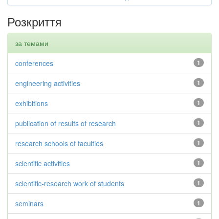
Розкриття
за темами
conferences
1
engineering activities
1
exhibitions
1
publication of results of research
1
research schools of faculties
1
scientific activities
1
scientific-research work of students
1
seminars
1