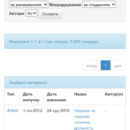
Впорядкування
Автори
Результати 1-1 зі 1 (час пошуку: 0.004 секунди).
назад
1
далі
Знайдені матеріали:
Тип
Дата
Дата
Назва
Автор(и)
випуску
внесення
Article
1-січ-2012
24-гру-2015
Наукова та
-
науково-
технічна
діяльність