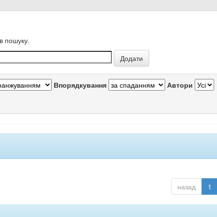
в пошуку.
Впорядкування
Автори
назад
1