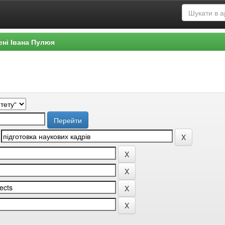
ені Івана Пулюя