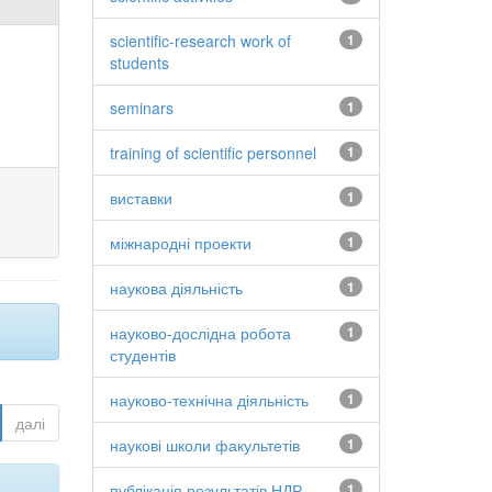
scientific-research work of
1
students
seminars
1
training of scientific personnel
1
виставки
1
міжнародні проекти
1
наукова діяльність
1
науково-дослідна робота
1
студентів
науково-технічна діяльність
1
далі
наукові школи факультетів
1
публікація результатів НДР
1