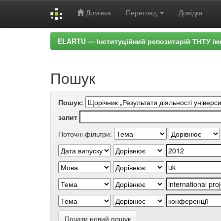
Домівка
Перегляд
Довідка
Skip
ELARTU — Інституційний репозитарій ТНТУ ім
navigation
Пошук
Пошук:
запит
Поточні фільтри:
Почати новий пошук