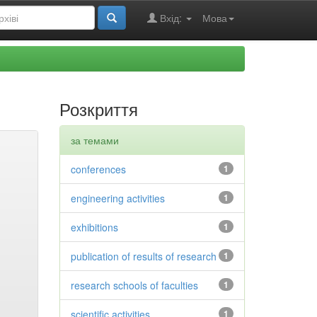
Вхід:
Мова
Розкриття
за темами
conferences
1
engineering activities
1
exhibitions
1
publication of results of research
1
research schools of faculties
1
scientific activities
1