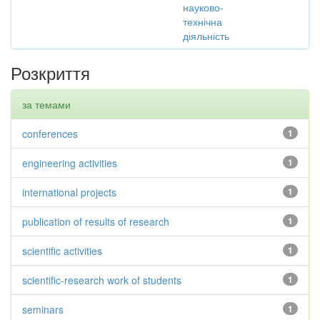
науково-
технічна
діяльність
Розкриття
за темами
conferences
1
engineering activities
1
international projects
1
publication of results of research
1
scientific activities
1
scientific-research work of students
1
seminars
1