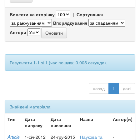
Вивести на сторінку
|
Сортування
Впорядкування
Автори
Результати 1-1 зі 1 (час пошуку: 0.005 секунди).
назад
1
далі
Знайдені матеріали:
Тип
Дата
Дата
Назва
Автор(и)
випуску
внесення
Article
1-січ-2012
24-гру-2015
Наукова та
-