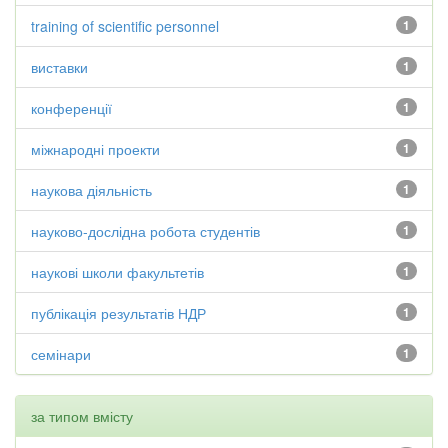
training of scientific personnel
1
виставки
1
конференції
1
міжнародні проекти
1
наукова діяльність
1
науково-дослідна робота студентів
1
наукові школи факультетів
1
публікація результатів НДР
1
семінари
1
за типом вмісту