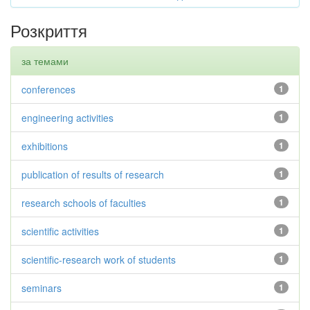
Розкриття
за темами
conferences
1
engineering activities
1
exhibitions
1
publication of results of research
1
research schools of faculties
1
scientific activities
1
scientific-research work of students
1
seminars
1