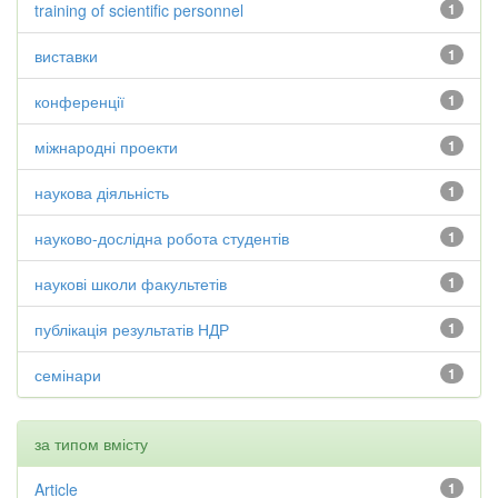
training of scientific personnel
1
виставки
1
конференції
1
міжнародні проекти
1
наукова діяльність
1
науково-дослідна робота студентів
1
наукові школи факультетів
1
публікація результатів НДР
1
семінари
1
за типом вмісту
Article
1