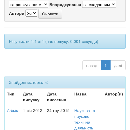
Впорядкування
Автори
Результати 1-1 зі 1 (час пошуку: 0.001 секунди).
назад
1
далі
Знайдені матеріали:
Тип
Дата
Дата
Назва
Автор(и)
випуску
внесення
Article
1-січ-2012
24-гру-2015
Наукова та
-
науково-
технічна
діяльність