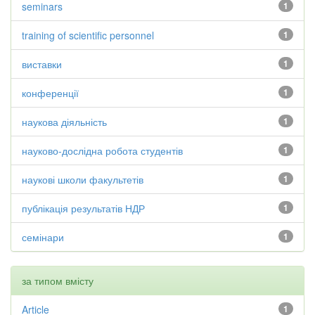
seminars
1
training of scientific personnel
1
виставки
1
конференції
1
наукова діяльність
1
науково-дослідна робота студентів
1
наукові школи факультетів
1
публікація результатів НДР
1
семінари
1
за типом вмісту
Article
1