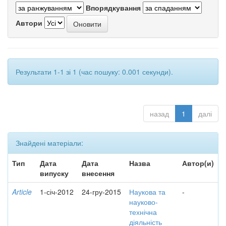
Впорядкування
Автори
Результати 1-1 зі 1 (час пошуку: 0.001 секунди).
назад
1
далі
Знайдені матеріали:
Тип
Дата
Дата
Назва
Автор(и)
випуску
внесення
Article
1-січ-2012
24-гру-2015
Наукова та
-
науково-
технічна
діяльність