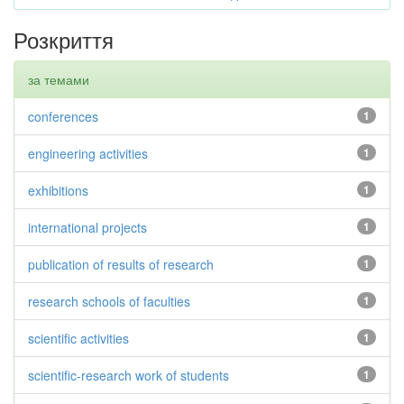
Розкриття
за темами
conferences
1
engineering activities
1
exhibitions
1
international projects
1
publication of results of research
1
research schools of faculties
1
scientific activities
1
scientific-research work of students
1