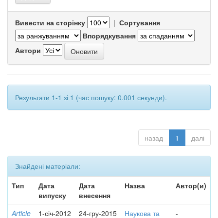
Вивести на сторінку
|
Сортування
Впорядкування
Автори
Результати 1-1 зі 1 (час пошуку: 0.001 секунди).
назад
1
далі
Знайдені матеріали:
Тип
Дата
Дата
Назва
Автор(и)
випуску
внесення
Article
1-січ-2012
24-гру-2015
Наукова та
-