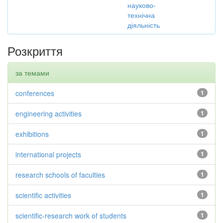
науково-
технічна
діяльність
Розкриття
за темами
conferences
1
engineering activities
1
exhibitions
1
international projects
1
research schools of faculties
1
scientific activities
1
scientific-research work of students
1