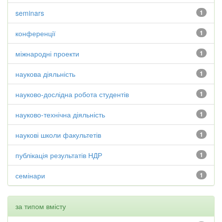
seminars
1
конференції
1
міжнародні проекти
1
наукова діяльність
1
науково-дослідна робота студентів
1
науково-технічна діяльність
1
наукові школи факультетів
1
публікація результатів НДР
1
семінари
1
за типом вмісту