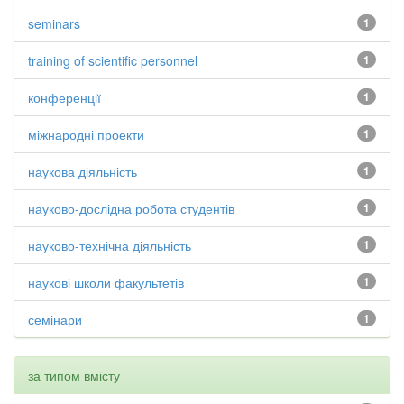
seminars
1
training of scientific personnel
1
конференції
1
міжнародні проекти
1
наукова діяльність
1
науково-дослідна робота студентів
1
науково-технічна діяльність
1
наукові школи факультетів
1
семінари
1
за типом вмісту