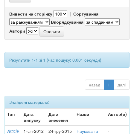
Вивести на сторінку
|
Сортування
Впорядкування
Автори
Результати 1-1 зі 1 (час пошуку: 0.001 секунди).
назад
1
далі
Знайдені матеріали:
Тип
Дата
Дата
Назва
Автор(и)
випуску
внесення
Article
1-січ-2012
24-гру-2015
Наукова та
-