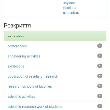
науково-
технічна
діяльність
Розкриття
за темами
conferences
1
engineering activities
1
exhibitions
1
publication of results of research
1
research schools of faculties
1
scientific activities
1
scientific-research work of students
1