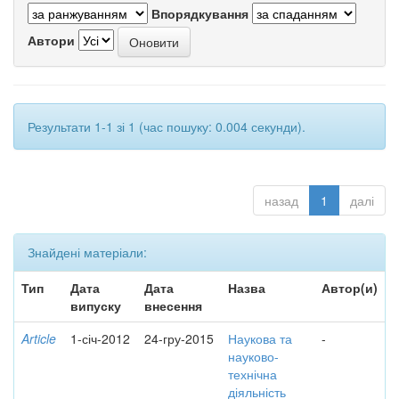
Впорядкування
Автори
Результати 1-1 зі 1 (час пошуку: 0.004 секунди).
назад
1
далі
Знайдені матеріали:
Тип
Дата
Дата
Назва
Автор(и)
випуску
внесення
Article
1-січ-2012
24-гру-2015
Наукова та
-
науково-
технічна
діяльність