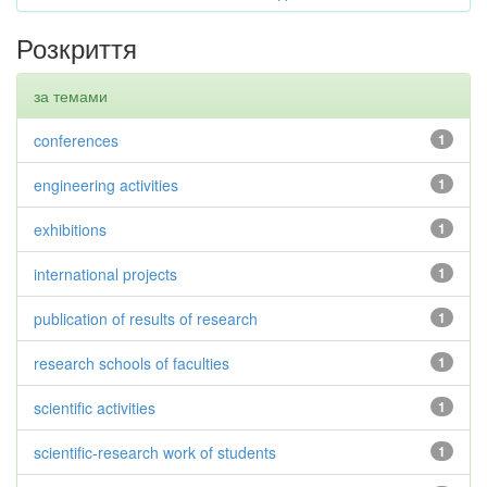
Розкриття
за темами
conferences
1
engineering activities
1
exhibitions
1
international projects
1
publication of results of research
1
research schools of faculties
1
scientific activities
1
scientific-research work of students
1