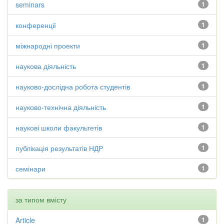
seminars
1
конференції
1
міжнародні проекти
1
наукова діяльність
1
науково-дослідна робота студентів
1
науково-технічна діяльність
1
наукові школи факультетів
1
публікація результатів НДР
1
семінари
1
за типом вмісту
Article
1