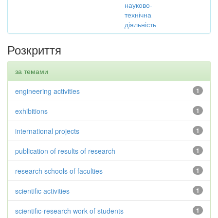
науково-
технічна
діяльність
Розкриття
за темами
engineering activities
1
exhibitions
1
international projects
1
publication of results of research
1
research schools of faculties
1
scientific activities
1
scientific-research work of students
1