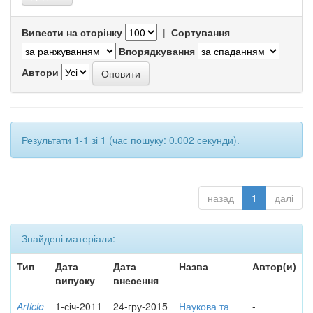
Вивести на сторінку
|
Сортування
Впорядкування
Автори
Результати 1-1 зі 1 (час пошуку: 0.002 секунди).
назад
1
далі
Знайдені матеріали:
Тип
Дата
Дата
Назва
Автор(и)
випуску
внесення
Article
1-січ-2011
24-гру-2015
Наукова та
-