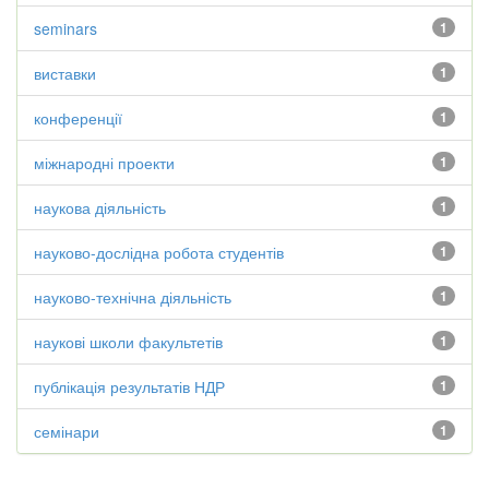
seminars
1
виставки
1
конференції
1
міжнародні проекти
1
наукова діяльність
1
науково-дослідна робота студентів
1
науково-технічна діяльність
1
наукові школи факультетів
1
публікація результатів НДР
1
семінари
1