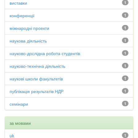
виставки
1
конференції
1
міжнародні проекти
1
наукова діяльність
1
науково-дослідна робота студентів
1
науково-технічна діяльність
1
наукові школи факультетів
1
публікація результатів НДР
1
семінари
1
за мовами
uk
1