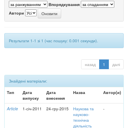
Впорядкування
Автори
Результати 1-1 зі 1 (час пошуку: 0.001 секунди).
назад
1
далі
Знайдені матеріали:
Тип
Дата
Дата
Назва
Автор(и)
випуску
внесення
Article
1-січ-2011
24-гру-2015
Наукова та
-
науково-
технічна
діяльність