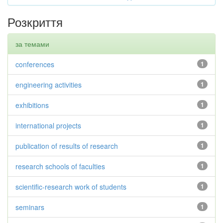
Розкриття
за темами
conferences
1
engineering activities
1
exhibitions
1
international projects
1
publication of results of research
1
research schools of faculties
1
scientific-research work of students
1
seminars
1