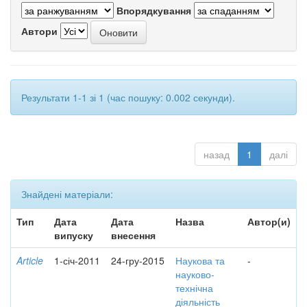
Впорядкування
Автори
Результати 1-1 зі 1 (час пошуку: 0.002 секунди).
назад
1
далі
Знайдені матеріали:
Тип
Дата
Дата
Назва
Автор(и)
випуску
внесення
Article
1-січ-2011
24-гру-2015
Наукова та
-
науково-
технічна
діяльність