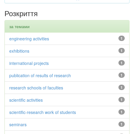
Розкриття
за темами
engineering activities
1
exhibitions
1
international projects
1
publication of results of research
1
research schools of faculties
1
scientific activities
1
scientific-research work of students
1
seminars
1