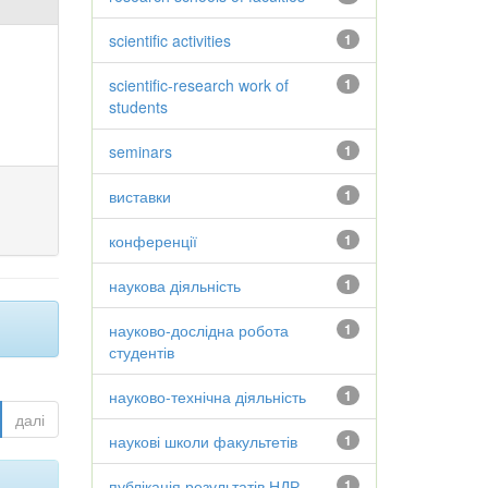
scientific activities
1
scientific-research work of
1
students
seminars
1
виставки
1
конференції
1
наукова діяльність
1
науково-дослідна робота
1
студентів
науково-технічна діяльність
1
далі
наукові школи факультетів
1
публікація результатів НДР
1