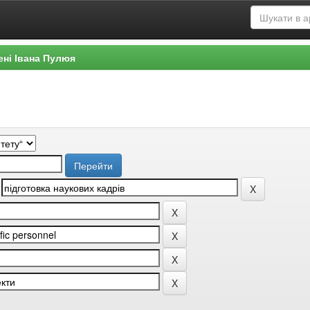
ені Івана Пулюя