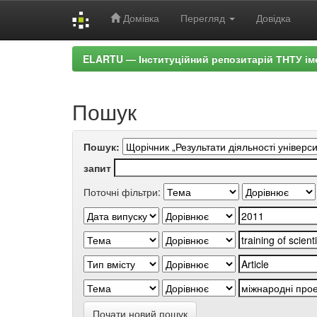
Домівка
Перегляд
Довідка
Skip
ELARTU — Інституційний репозитарій ТНТУ ім
navigation
Пошук
Пошук:
запит
Поточні фільтри:
Почати новий пошук