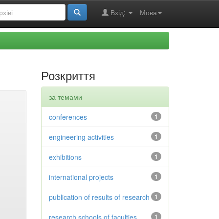
Вхід:
Мова
Розкриття
за темами
conferences
1
engineering activities
1
exhibitions
1
international projects
1
publication of results of research
1
research schools of faculties
1