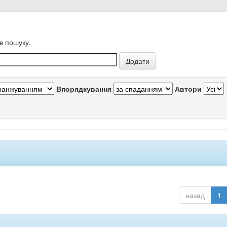
в пошуку.
Впорядкування
Автори
назад
1