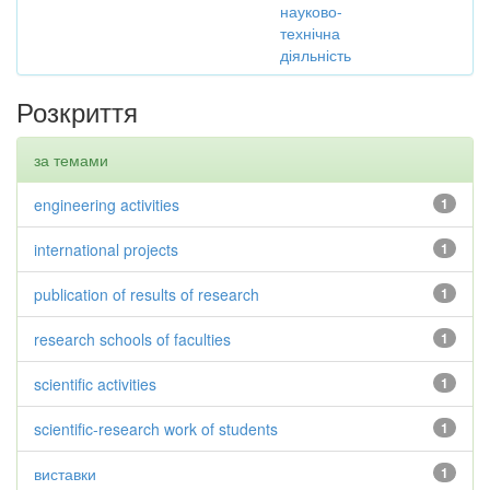
науково-
технічна
діяльність
Розкриття
за темами
engineering activities
1
international projects
1
publication of results of research
1
research schools of faculties
1
scientific activities
1
scientific-research work of students
1
виставки
1