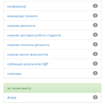
конференції
1
міжнародні проекти
1
наукова діяльність
1
науково-дослідна робота студентів
1
науково-технічна діяльність
1
наукові школи факультетів
1
публікація результатів НДР
1
семінари
1
за типом вмісту
Article
1