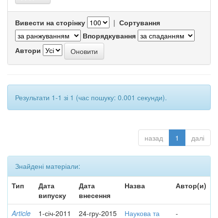
Вивести на сторінку
|
Сортування
Впорядкування
Автори
Результати 1-1 зі 1 (час пошуку: 0.001 секунди).
назад
1
далі
Знайдені матеріали:
Тип
Дата
Дата
Назва
Автор(и)
випуску
внесення
Article
1-січ-2011
24-гру-2015
Наукова та
-