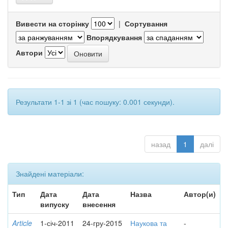
Вивести на сторінку
|
Сортування
Впорядкування
Автори
Результати 1-1 зі 1 (час пошуку: 0.001 секунди).
назад
1
далі
Знайдені матеріали:
Тип
Дата
Дата
Назва
Автор(и)
випуску
внесення
Article
1-січ-2011
24-гру-2015
Наукова та
-