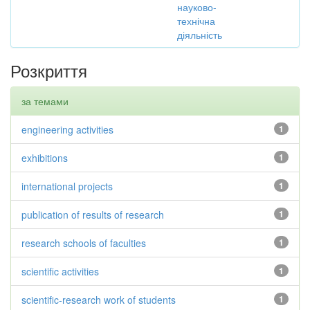
науково-
технічна
діяльність
Розкриття
за темами
engineering activities
1
exhibitions
1
international projects
1
publication of results of research
1
research schools of faculties
1
scientific activities
1
scientific-research work of students
1