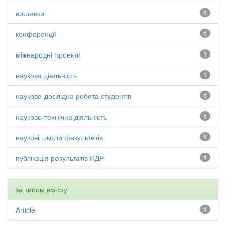
виставки
1
конференції
1
міжнародні проекти
1
наукова діяльність
1
науково-дослідна робота студентів
1
науково-технічна діяльність
1
наукові школи факультетів
1
публікація результатів НДР
1
за типом вмісту
Article
1