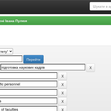
ені Івана Пулюя