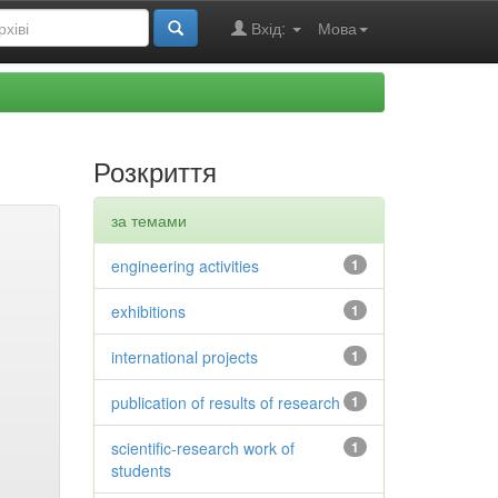
Вхід:
Мова
Розкриття
за темами
engineering activities
1
exhibitions
1
international projects
1
publication of results of research
1
scientific-research work of
1
students