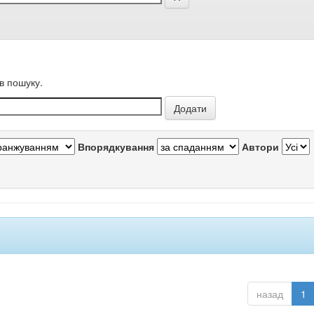
в пошуку.
Впорядкування
Автори
назад
1