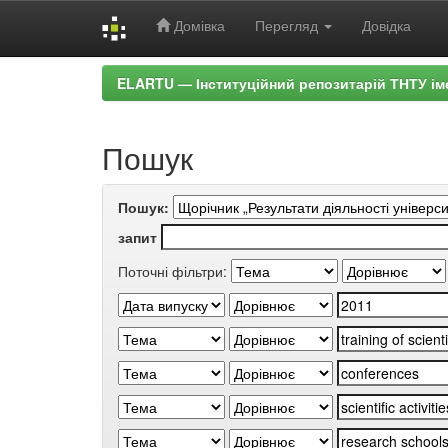
Домівка
Перегляд
Довідка
Skip
ELARTU — Інституційний репозитарій ТНТУ ім
navigation
Пошук
Пошук:
запит
Поточні фільтри: