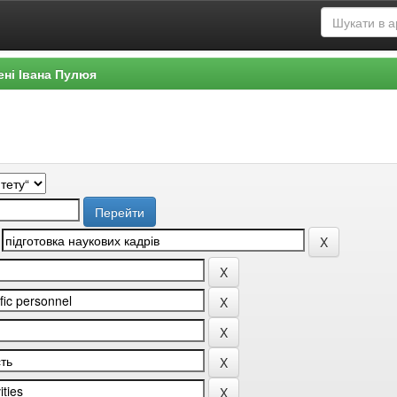
ені Івана Пулюя