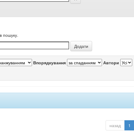
в пошуку.
Впорядкування
Автори
назад
1