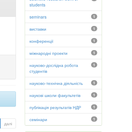
students
seminars
1
виставки
1
конференції
1
міжнародні проекти
1
науково-дослідна робота
1
студентів
науково-технічна діяльність
1
наукові школи факультетів
1
публікація результатів НДР
1
семінари
1
далі