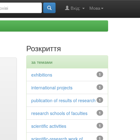
Вхід:
Мова
Розкриття
за темами
exhibitions
1
international projects
1
publication of results of research
1
research schools of faculties
1
scientific activities
1
scientific-research work of
1