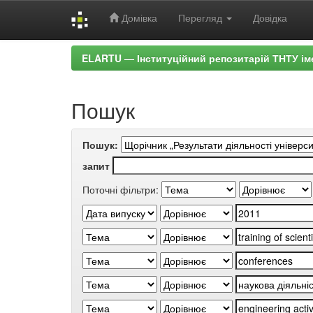
Домівка
Перегляд
Довідка
Skip
ELARTU — Інституційний репозитарій ТНТУ ім
navigation
Пошук
Пошук:
запит
Поточні фільтри: