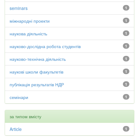
seminars
1
міжнародні проекти
1
наукова діяльність
1
науково-дослідна робота студентів
1
науково-технічна діяльність
1
наукові школи факультетів
1
публікація результатів НДР
1
семінари
1
за типом вмісту
Article
1