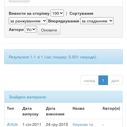
Вивести на сторінку
|
Сортування
Впорядкування
Автори
Результати 1-1 зі 1 (час пошуку: 0.001 секунди).
назад
1
далі
Знайдені матеріали:
Тип
Дата
Дата
Назва
Автор(и)
випуску
внесення
Article
1-січ-2011
24-гру-2015
Наукова та
-