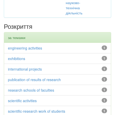
науково-
технічна
діяльність
Розкриття
за темами
engineering activities
1
exhibitions
1
international projects
1
publication of results of research
1
research schools of faculties
1
scientific activities
1
scientific-research work of students
1