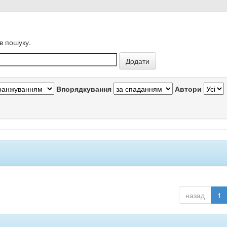
в пошуку.
Впорядкування
Автори
назад
1