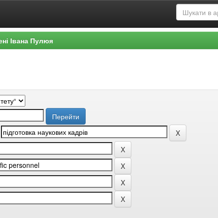
ені Івана Пулюя