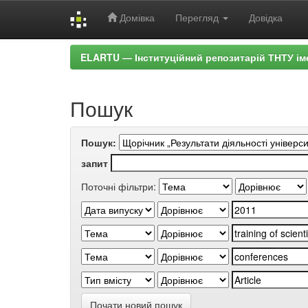
Домівка
Перегляд
Довідка
Skip
ELARTU — Інституційний репозитарій ТНТУ ім
navigation
Пошук
Пошук:
запит
Поточні фільтри:
Почати новий пошук