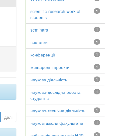
scientific-research work of
1
students
seminars
1
виставки
1
конференції
1
міжнародні проекти
1
наукова діяльність
1
науково-дослідна робота
1
студентів
науково-технічна діяльність
1
далі
наукові школи факультетів
1
публікація результатів НДР
1