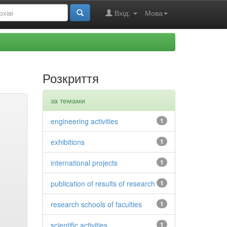
Вхід:
Мова
Розкриття
за темами
engineering activities
1
exhibitions
1
international projects
1
publication of results of research
1
research schools of faculties
1
scientific activities
1