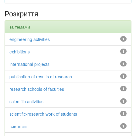
Розкриття
за темами
engineering activities
1
exhibitions
1
international projects
1
publication of results of research
1
research schools of faculties
1
scientific activities
1
scientific-research work of students
1
виставки
1