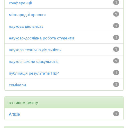
конференції
1
міжнародні проекти
1
наукова діяльність
1
науково-дослідна робота студентів
1
науково-технічна діяльність
1
наукові школи факультетів
1
публікація результатів НДР
1
семінари
1
за типом вмісту
Article
1