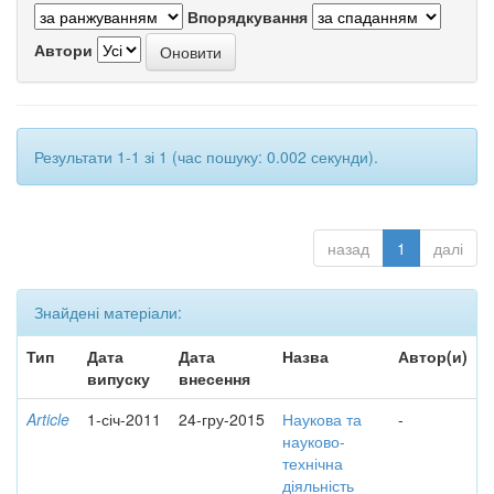
Впорядкування
Автори
Результати 1-1 зі 1 (час пошуку: 0.002 секунди).
назад
1
далі
Знайдені матеріали:
Тип
Дата
Дата
Назва
Автор(и)
випуску
внесення
Article
1-січ-2011
24-гру-2015
Наукова та
-
науково-
технічна
діяльність