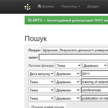
Домівка
Перегляд
Довідка
Skip
ELARTU — Інституційний репозитарій ТНТУ ім
navigation
Пошук
Пошук:
запит
Поточні фільтри:
Почати новий пошук