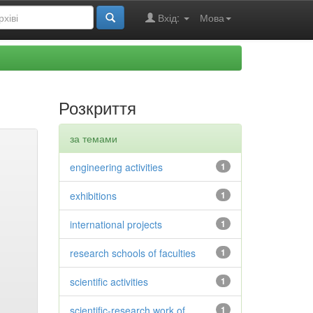
Вхід:
Мова
Розкриття
за темами
engineering activities
1
exhibitions
1
international projects
1
research schools of faculties
1
scientific activities
1
scientific-research work of
1