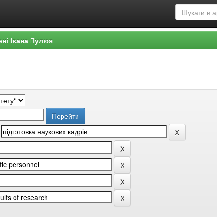
ені Івана Пулюя