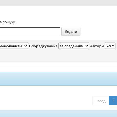
в пошуку.
Впорядкування
Автори
назад
1