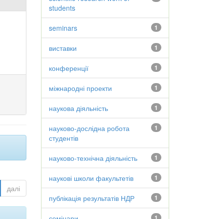
students
seminars
1
виставки
1
конференції
1
міжнародні проекти
1
наукова діяльність
1
науково-дослідна робота
1
студентів
науково-технічна діяльність
1
наукові школи факультетів
1
далі
публікація результатів НДР
1
семінари
1