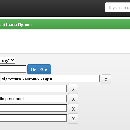
ені Івана Пулюя