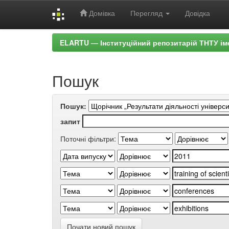
Домівка
Перегляд
Довідка
Skip
ELARTU — Інституційний репозитарій ТНТУ ім
navigation
Пошук
Пошук:
запит
Поточні фільтри:
Почати новий пошук