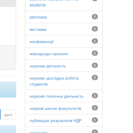
students
seminars
1
виставки
1
конференції
1
міжнародні проекти
1
наукова діяльність
1
науково-дослідна робота
1
студентів
науково-технічна діяльність
1
наукові школи факультетів
1
далі
публікація результатів НДР
1
семінари
1