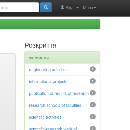
Вхід:
Мова
Розкриття
за темами
engineering activities
1
international projects
1
publication of results of research
1
research schools of faculties
1
scientific activities
1
scientific-research work of
1