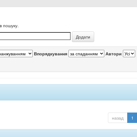
в пошуку.
Впорядкування
Автори
назад
1