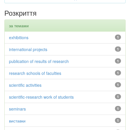
Розкриття
за темами
exhibitions
1
international projects
1
publication of results of research
1
research schools of faculties
1
scientific activities
1
scientific-research work of students
1
seminars
1
виставки
1