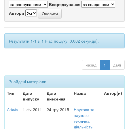
Впорядкування
Автори
Результати 1-1 зі 1 (час пошуку: 0.002 секунди).
назад
1
далі
Знайдені матеріали:
Тип
Дата
Дата
Назва
Автор(и)
випуску
внесення
Article
1-січ-2011
24-гру-2015
Наукова та
-
науково-
технічна
діяльність