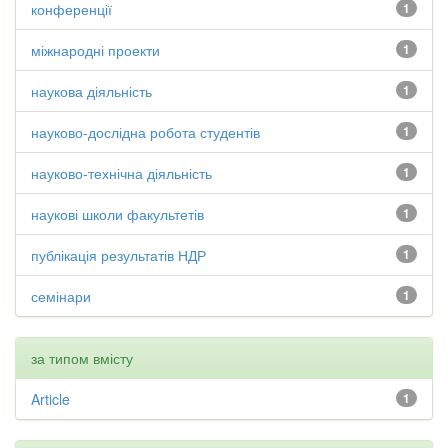
конференції
1
міжнародні проекти
1
наукова діяльність
1
науково-дослідна робота студентів
1
науково-технічна діяльність
1
наукові школи факультетів
1
публікація результатів НДР
1
семінари
1
за типом вмісту
Article
1