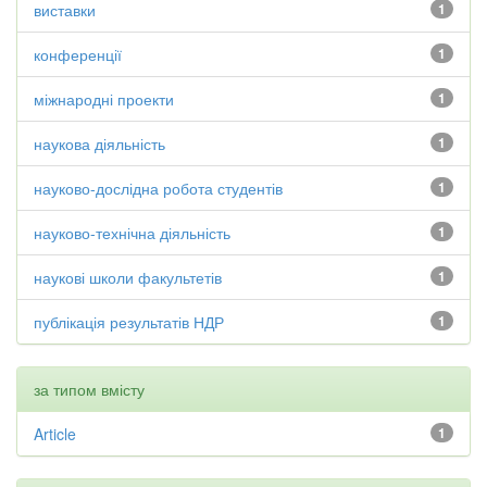
виставки
1
конференції
1
міжнародні проекти
1
наукова діяльність
1
науково-дослідна робота студентів
1
науково-технічна діяльність
1
наукові школи факультетів
1
публікація результатів НДР
1
за типом вмісту
Article
1