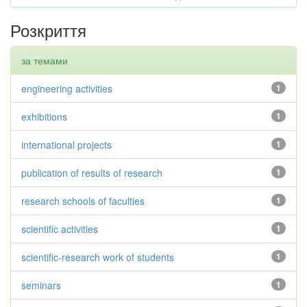
Розкриття
за темами
engineering activities
1
exhibitions
1
international projects
1
publication of results of research
1
research schools of faculties
1
scientific activities
1
scientific-research work of students
1
seminars
1