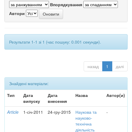
Впорядкування
Автори
Результати 1-1 зі 1 (час пошуку: 0.001 секунди).
назад
1
далі
Знайдені матеріали:
Тип
Дата
Дата
Назва
Автор(и)
випуску
внесення
Article
1-січ-2011
24-гру-2015
Наукова та
-
науково-
технічна
діяльність