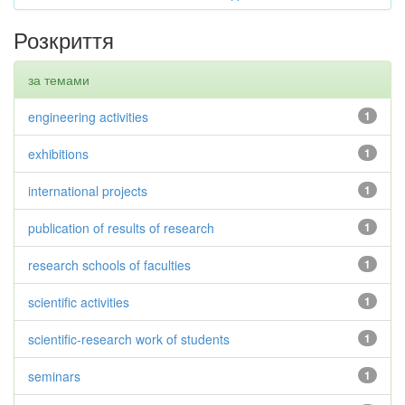
Розкриття
за темами
engineering activities
1
exhibitions
1
international projects
1
publication of results of research
1
research schools of faculties
1
scientific activities
1
scientific-research work of students
1
seminars
1