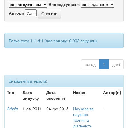
Впорядкування
Автори
Результати 1-1 зі 1 (час пошуку: 0.003 секунди).
назад
1
далі
Знайдені матеріали:
Тип
Дата
Дата
Назва
Автор(и)
випуску
внесення
Article
1-січ-2011
24-гру-2015
Наукова та
-
науково-
технічна
діяльність