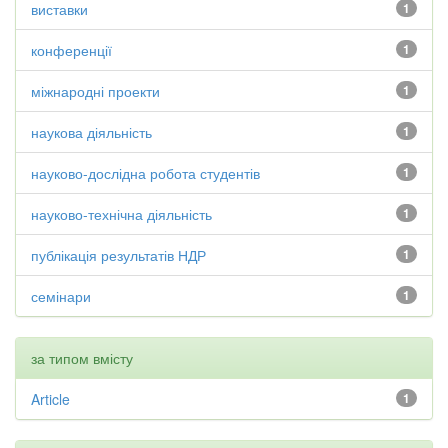
виставки
1
конференції
1
міжнародні проекти
1
наукова діяльність
1
науково-дослідна робота студентів
1
науково-технічна діяльність
1
публікація результатів НДР
1
семінари
1
за типом вмісту
Article
1