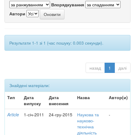
Впорядкування
Автори
Результати 1-1 зі 1 (час пошуку: 0.003 секунди).
назад
1
далі
Знайдені матеріали:
Тип
Дата
Дата
Назва
Автор(и)
випуску
внесення
Article
1-січ-2011
24-гру-2015
Наукова та
-
науково-
технічна
діяльність