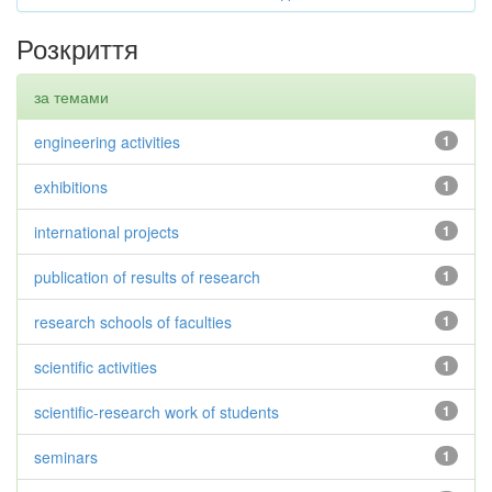
Розкриття
за темами
engineering activities
1
exhibitions
1
international projects
1
publication of results of research
1
research schools of faculties
1
scientific activities
1
scientific-research work of students
1
seminars
1