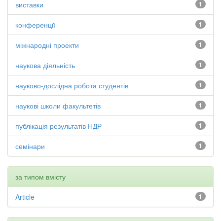
виставки
1
конференції
1
міжнародні проекти
1
наукова діяльність
1
науково-дослідна робота студентів
1
наукові школи факультетів
1
публікація результатів НДР
1
семінари
1
за типом вмісту
Article
1