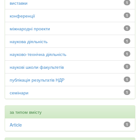
виставки
1
конференції
1
міжнародні проекти
1
наукова діяльність
1
науково-технічна діяльність
1
наукові школи факультетів
1
публікація результатів НДР
1
семінари
1
за типом вмісту
Article
1