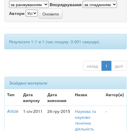
Впорядкування
Автори
Результати 1-1 зі 1 (час пошуку: 0.001 секунди).
назад
1
далі
Знайдені матеріали:
Тип
Дата
Дата
Назва
Автор(и)
випуску
внесення
Article
1-січ-2011
24-гру-2015
Наукова та
-
науково-
технічна
діяльність