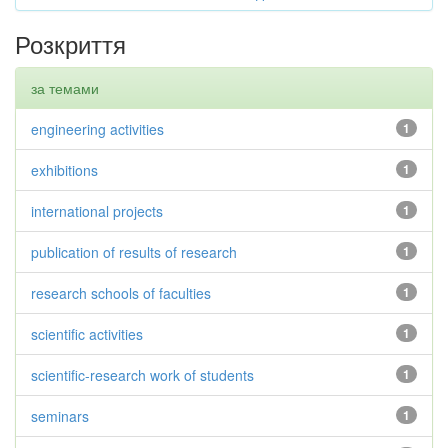
Розкриття
за темами
engineering activities
1
exhibitions
1
international projects
1
publication of results of research
1
research schools of faculties
1
scientific activities
1
scientific-research work of students
1
seminars
1