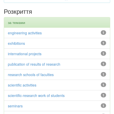
Розкриття
за темами
engineering activities
1
exhibitions
1
international projects
1
publication of results of research
1
research schools of faculties
1
scientific activities
1
scientific-research work of students
1
seminars
1