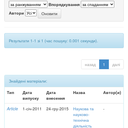
Впорядкування
Автори
Результати 1-1 зі 1 (час пошуку: 0.001 секунди).
назад
1
далі
Знайдені матеріали:
Тип
Дата
Дата
Назва
Автор(и)
випуску
внесення
Article
1-січ-2011
24-гру-2015
Наукова та
-
науково-
технічна
діяльність