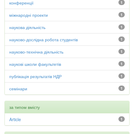
конференції
1
міжнародні проекти
1
наукова діяльність
1
науково-дослідна робота студентів
1
науково-технічна діяльність
1
наукові школи факультетів
1
публікація результатів НДР
1
семінари
1
за типом вмісту
Article
1