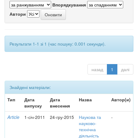
Впорядкування
Автори
Результати 1-1 зі 1 (час пошуку: 0.001 секунди).
назад
1
далі
Знайдені матеріали:
Тип
Дата
Дата
Назва
Автор(и)
випуску
внесення
Article
1-січ-2011
24-гру-2015
Наукова та
-
науково-
технічна
діяльність