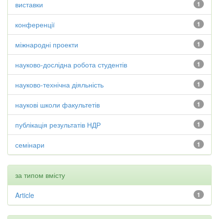
виставки
1
конференції
1
міжнародні проекти
1
науково-дослідна робота студентів
1
науково-технічна діяльність
1
наукові школи факультетів
1
публікація результатів НДР
1
семінари
1
за типом вмісту
Article
1