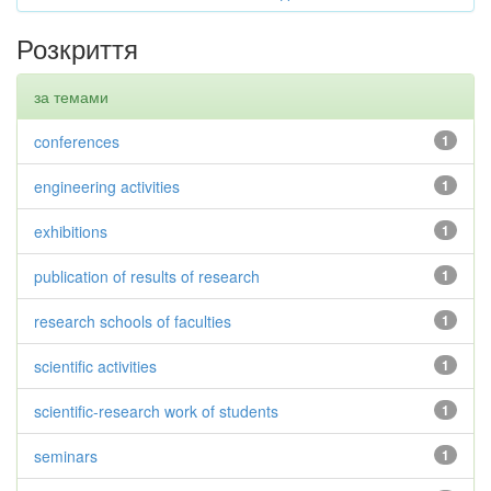
Розкриття
за темами
conferences
1
engineering activities
1
exhibitions
1
publication of results of research
1
research schools of faculties
1
scientific activities
1
scientific-research work of students
1
seminars
1