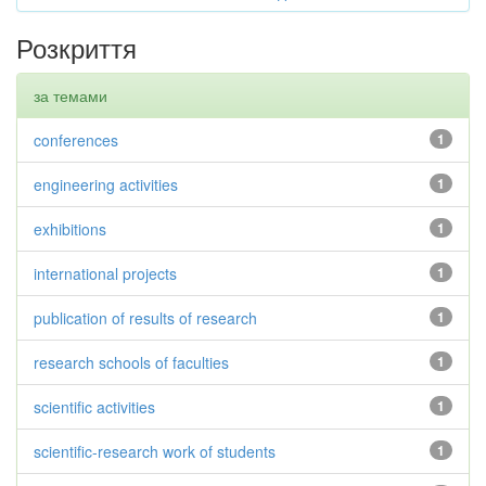
Розкриття
за темами
conferences
1
engineering activities
1
exhibitions
1
international projects
1
publication of results of research
1
research schools of faculties
1
scientific activities
1
scientific-research work of students
1