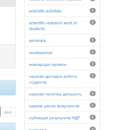
scientific activities
1
scientific-research work of
1
students
seminars
1
конференції
1
міжнародні проекти
1
науково-дослідна робота
1
студентів
науково-технічна діяльність
1
наукові школи факультетів
1
далі
публікація результатів НДР
1
семінари
1