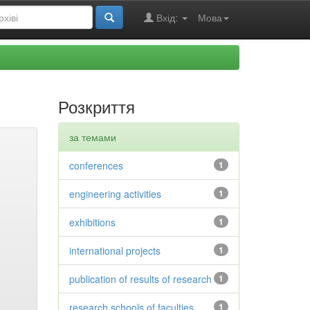
Вхід:
Мова
Розкриття
за темами
conferences
1
engineering activities
1
exhibitions
1
international projects
1
publication of results of research
1
research schools of faculties
1