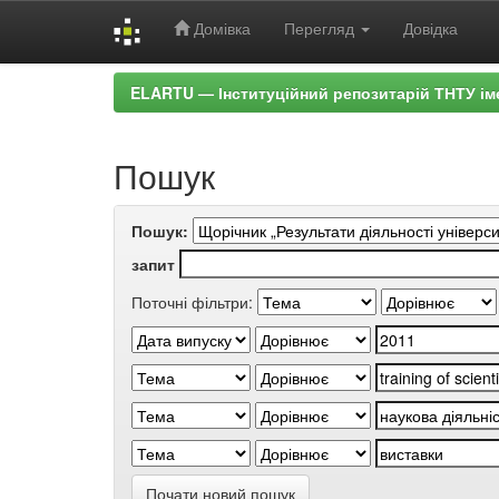
Домівка
Перегляд
Довідка
Skip
ELARTU — Інституційний репозитарій ТНТУ ім
navigation
Пошук
Пошук:
запит
Поточні фільтри:
Почати новий пошук