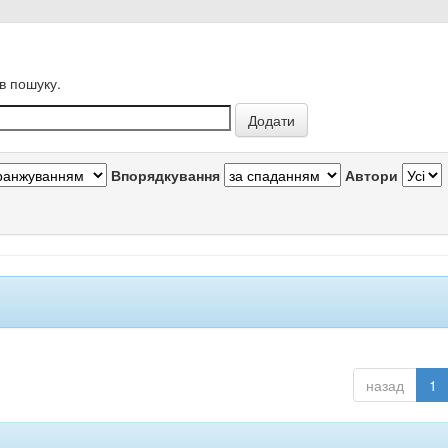
в пошуку.
Впорядкування
Автори
назад
1