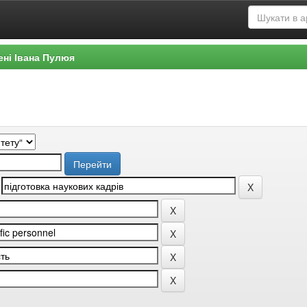
ені Івана Пулюя