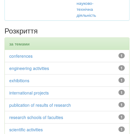
науково-
технічна
діяльність
Розкриття
за темами
conferences
1
engineering activities
1
exhibitions
1
international projects
1
publication of results of research
1
research schools of faculties
1
scientific activities
1