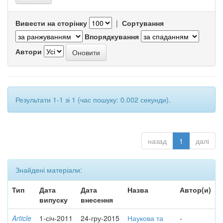
Вивести на сторінку
|
Сортування
Впорядкування
Автори
Результати 1-1 зі 1 (час пошуку: 0.002 секунди).
назад
1
далі
Знайдені матеріали:
Тип
Дата
Дата
Назва
Автор(и)
випуску
внесення
Article
1-січ-2011
24-гру-2015
Наукова та
-