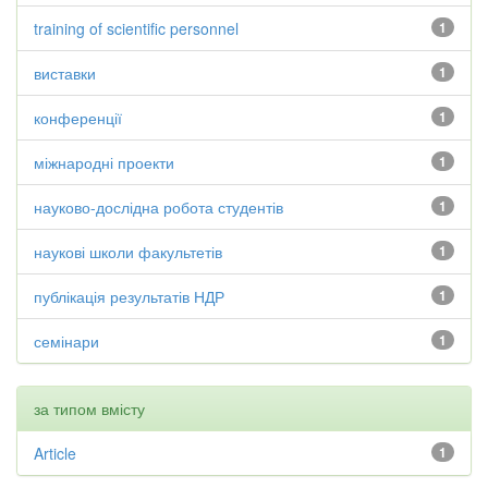
training of scientific personnel
1
виставки
1
конференції
1
міжнародні проекти
1
науково-дослідна робота студентів
1
наукові школи факультетів
1
публікація результатів НДР
1
семінари
1
за типом вмісту
Article
1