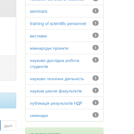
seminars
1
training of scientific personnel
1
виставки
1
міжнародні проекти
1
науково-дослідна робота
1
студентів
науково-технічна діяльність
1
наукові школи факультетів
1
публікація результатів НДР
1
семінари
1
далі
за типом вмісту