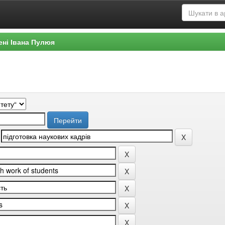
ені Івана Пулюя