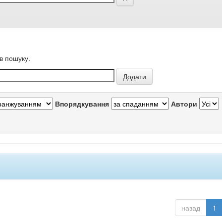
в пошуку.
Впорядкування
Автори
назад
1