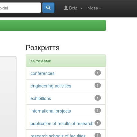
Вхід:
Мова
Розкриття
за темами
conferences
1
engineering activities
1
exhibitions
1
international projects
1
publication of results of research
1
research schools of faculties
1