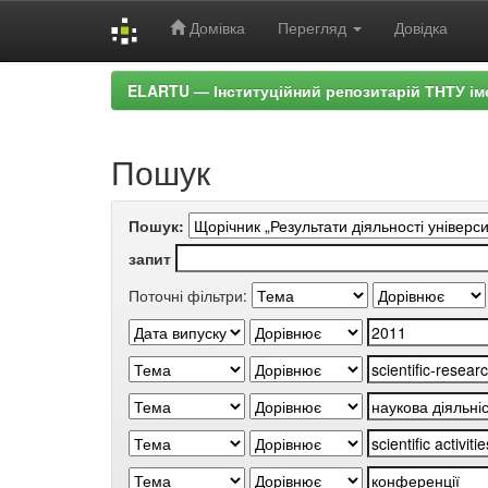
Домівка
Перегляд
Довідка
Skip
ELARTU — Інституційний репозитарій ТНТУ ім
navigation
Пошук
Пошук:
запит
Поточні фільтри: