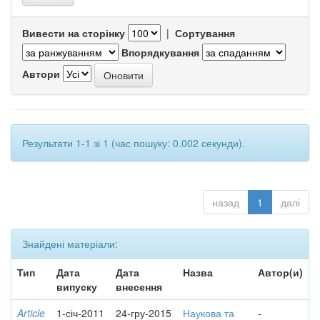
Вивести на сторінку
|
Сортування
Впорядкування
Автори
Результати 1-1 зі 1 (час пошуку: 0.002 секунди).
назад
1
далі
Знайдені матеріали:
Тип
Дата
Дата
Назва
Автор(и)
випуску
внесення
Article
1-січ-2011
24-гру-2015
Наукова та
-