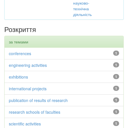
науково-
технічна
діяльність
Розкриття
за темами
conferences
1
engineering activities
1
exhibitions
1
international projects
1
publication of results of research
1
research schools of faculties
1
scientific activities
1