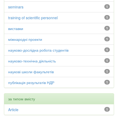
seminars
1
training of scientific personnel
1
виставки
1
міжнародні проекти
1
науково-дослідна робота студентів
1
науково-технічна діяльність
1
наукові школи факультетів
1
публікація результатів НДР
1
за типом вмісту
Article
1