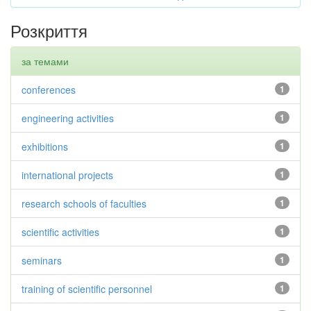
Розкриття
за темами
conferences
1
engineering activities
1
exhibitions
1
international projects
1
research schools of faculties
1
scientific activities
1
seminars
1
training of scientific personnel
1