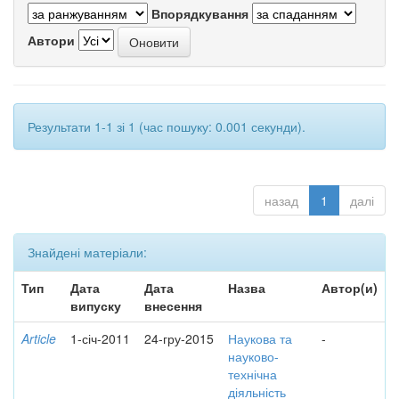
Впорядкування
Автори
Результати 1-1 зі 1 (час пошуку: 0.001 секунди).
назад
1
далі
Знайдені матеріали:
Тип
Дата
Дата
Назва
Автор(и)
випуску
внесення
Article
1-січ-2011
24-гру-2015
Наукова та
-
науково-
технічна
діяльність