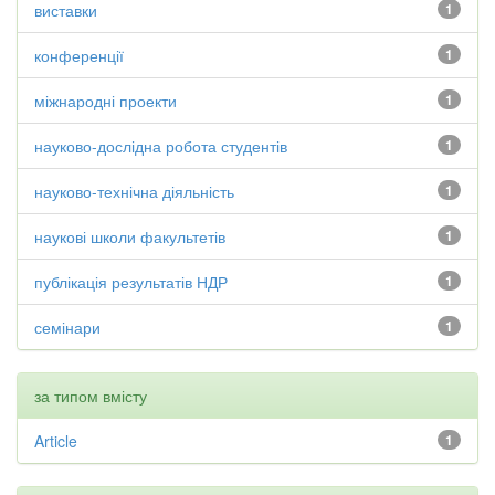
виставки
1
конференції
1
міжнародні проекти
1
науково-дослідна робота студентів
1
науково-технічна діяльність
1
наукові школи факультетів
1
публікація результатів НДР
1
семінари
1
за типом вмісту
Article
1