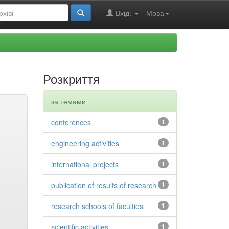
Вхід:
Мова
Розкриття
за темами
conferences
1
engineering activities
1
international projects
1
publication of results of research
1
research schools of faculties
1
scientific activities
1