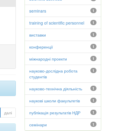
seminars
1
training of scientific personnel
1
виставки
1
конференції
1
міжнародні проекти
1
науково-дослідна робота
1
студентів
науково-технічна діяльність
1
наукові школи факультетів
1
далі
публікація результатів НДР
1
семінари
1