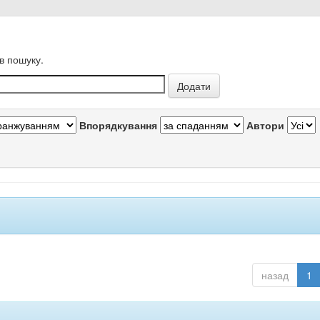
в пошуку.
Впорядкування
Автори
назад
1