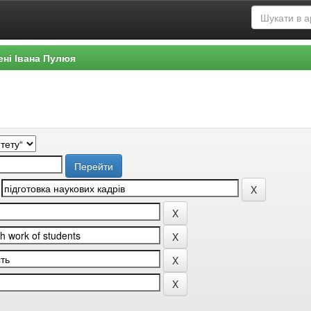
ені Івана Пулюя