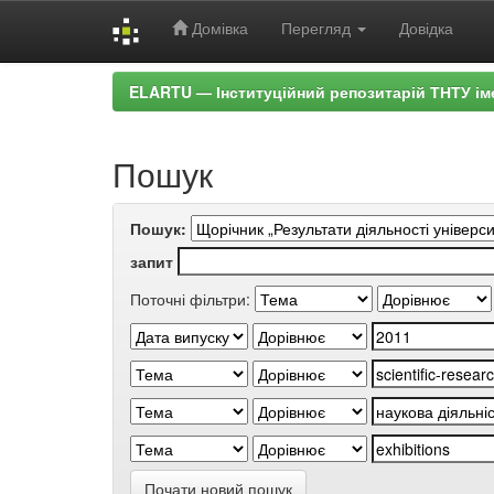
Домівка
Перегляд
Довідка
Skip
ELARTU — Інституційний репозитарій ТНТУ ім
navigation
Пошук
Пошук:
запит
Поточні фільтри:
Почати новий пошук